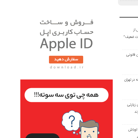
 از
رات ضعیف”
ن قانونی
ه در تهران
 زیارتی
ند
 اوباش