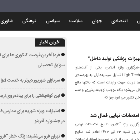
ی
اقتصادی
جهان
سلامت
سیاسی
فرهنگی
فناوری
آخرین اخبار
فردا آخرین فرصت کنکوری‌ها برای تأ
یزات پزشکی تولید داخل”
سوابق تحصیلی
برگزاری واژه آنلاین، یکی از آفت‌های
سرمایه‌گذاری در بخش کالاهای High Tech تمایل سرمایه‌داران به بهره‌مندی
سربازان شهریور دیرتر به خدمت اعزا
 دولت جهت واردات است که نه‌تنها مانع
 می‌شود بلکه موجب توجیه‌ناپذیری و عدم
این کوله‌پشتی را برای پیاده‌روی ارب
خل کشور می‌شود چرا که
امتیازات ویژه شهریه‌ برای مدارس غ
امتحانات نهایی فعال شد
در جشنواره آفرینو
گزاری واژه آنلاین، نتایج امتحانات نهایی
خرداد 1403 برای پایه دوازدهم روز شنبه 23 تیر 1403 اعلام شد. نتایج
تهران فرو می‌نشیند؛ زنگ خطر “ف
دهم نیز پس از اتمام تصحیح اوراق امتحانات