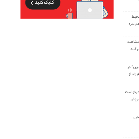
محیط
 نمره
 مشاهده
 کنند
ین” در
ر/ نجات ۴۵۵۰ فرزند از
 درخواست
آموزش
مایی