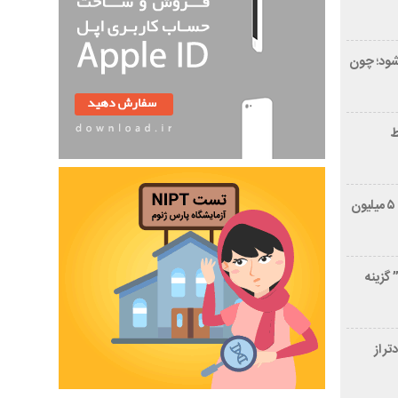
شود؛ چون
ط
سقف خلافی برای توقیف خودرو به ۵ میلیون
زینه‌
 زودتر از