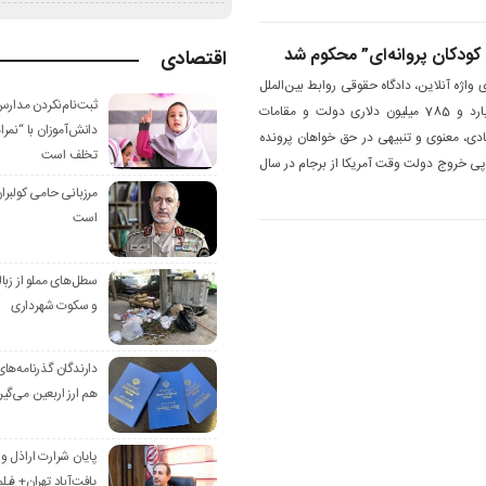
 کودکان پروانه‌ای” محکوم شد
اقتصادی
 واژه آنلاین، دادگاه حقوقی روابط بین‌الملل
ثبت‌نام‌نکردن مدارس
تهران رای به محکومیت 6 میلیارد و 785 میلیون دلاری دولت و مقامات
دانش‌آموزان با “نم
ی، معنوی و تنبیهی در حق خواهان‌ پرونده
تخلف است
ر پی خروج دولت وقت آمریکا از برجام در سال
مرزبانی حامی کولبرا
است
سطل‌های مملو از زبال
و سکوت شهرداری
دارندگان گذرنامه‌های
هم ارز اربعین می‌گیر
پایان شرارت اراذل و
یافت‌آباد تهران+ فیلم