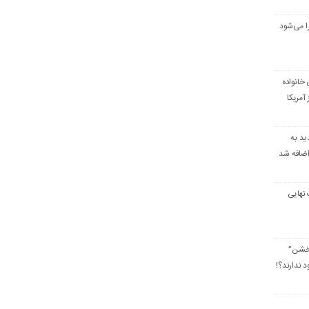
ا می‌شود
خانواده
آمریکا
ید به
اضافه شد
 نهایی
 خشن”
د ندارند؟!