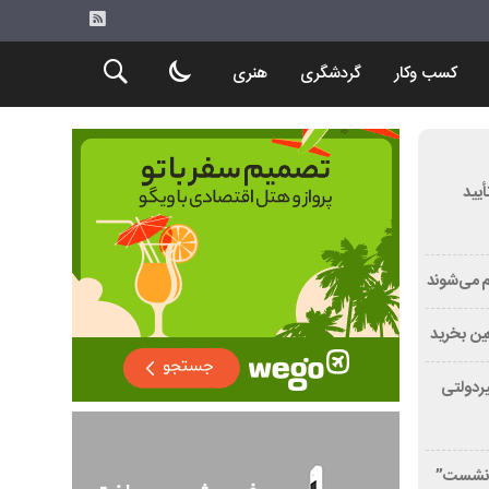
کسب وکار
گردشگری
هنری
یید
م می‌شوند
عین بخرید
یردولتی
رونشست”