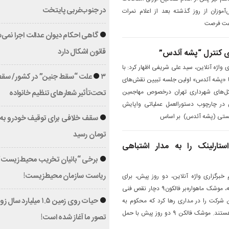
در جنوب‌غربی پایتخت
موزان از روز گذشته بعد از اعلام نمرات
گاهی احکام دیوان عدالت اجرا نمی‌
قانون اشکال دارد
ای کنترل “پشه آئدس”
 واژه آنلاین، سید علی شریفی اظهار کرد: با
۳ علت “سقط جنین” در کشور/ سق
ا «پشه آئدس» اولین جلسه تبیین نقش‌های
ه کل‌های شهرداری تهران درخصوص مهاجمین
تحت‌تأثیر شعارهای تنظیم خانواده
 در چارچوب دستورالعمل عملیاتی واپایش
زیستی (پشه آئدس) بر اساس
تومان رسید
های استارلینک را به مدار اشتباهی
برخی “بانیان تخریب محیط‌زیست” گ
ریاست سازمان محیط‌زیست!
خبرگزاری واژه آنلاین، دو روز پیش، برای
نخستین بار در یک دهه گذشته، موشک ماهواره‌بر فالکون9 دچار نقص فنی
حیات روی زمین ۱.۵ میلیارد سال
ن شرکت را در مداری رها کرد که محکوم به
سقوط به جو زمین و سوختن هستند. موشک فالکن 9 دو روز پیش با حمل
تصور ما آغاز شده است!