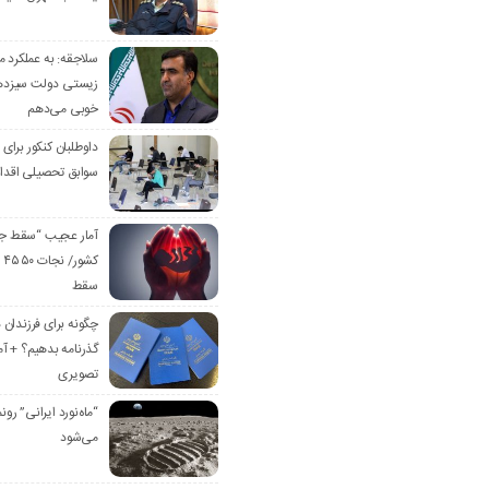
سلاجقه: به عملکرد 
زیستی دولت سیزدهم
خوبی می‌دهم
داوطلبان کنکور برای
سوابق تحصیلی اقدام
آمار عجیب “سقط جن
کشو
سقط
چگونه برای فرزندان
گذرنامه بدهیم؟ + 
تصویری
“ماه‌نورد ایرانی” رو‌ن
می‌شود