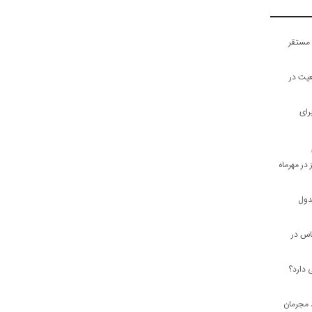
 مستقر
یت ‌در
رای
دول
اس در
 دارد؟
 مجرمان